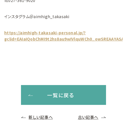
℡027-361-9020
インスタグラム＠aimhigh_takasaki
https://aimhigh-takasaki-personal.jp/?
gclid=EAIaIQobChMI9t2hs8au9wIVlquWCh0_owSREAAYASA
一覧に戻る
新しい記事へ
古い記事へ