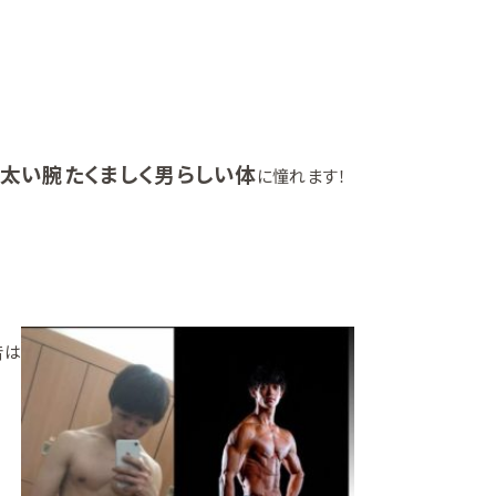
)
太い腕たくましく男らしい体
に憧れます！
昔は