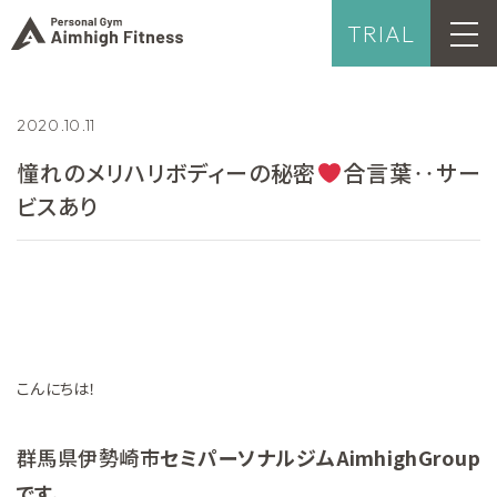
TRIAL
2020.10.11
憧れのメリハリボディーの秘密
合言葉‥サー
ビスあり
こんにちは！
群馬県伊勢崎市
セミパーソナルジムAimhighGroup
です。