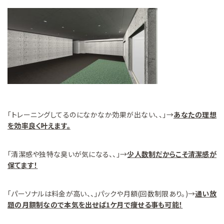
「トレーニングしてるのになかなか効果が出ない、、」→
あなたの理想
を効率良く叶えます。
「清潔感や独特な臭いが気になる、、」→
少人数制だからこそ清潔感が
保てます！
「パーソナルは料金が高い、、」パックや月額(回数制限あり。)→
通い放
題の月額制なので本気を出せば1ケ月で痩せる事も可能！