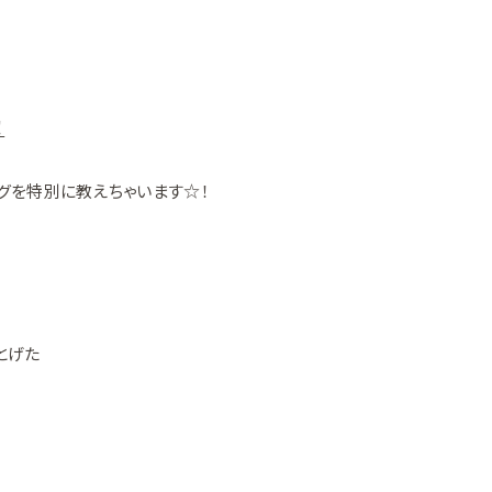
！
グを特別に教えちゃいます☆！
とげた