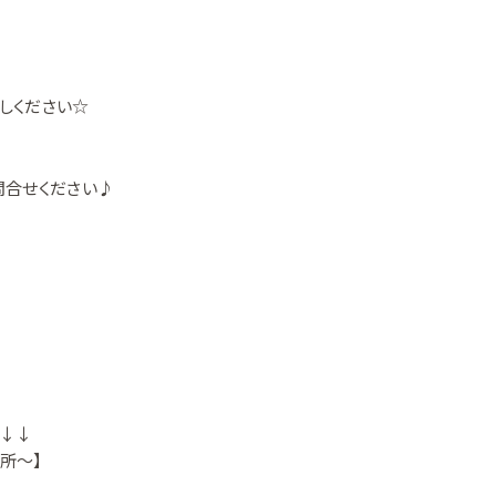
しください☆
問合せください♪
↓↓↓
場所～】