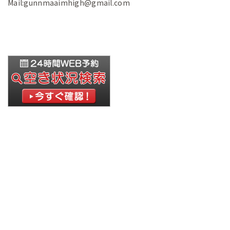
Mail:gunnmaaimhigh@gmail.com