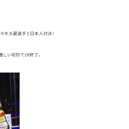
佐々木大蔵選手と日本人対決！
激しい攻防で1R終了。