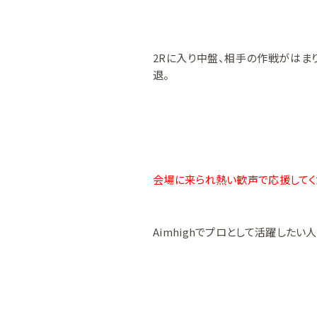
2Rに入り中盤、相手の作戦がはま
退。
会場に来られ熱い歓声で応援してくだ
Aimhighでプロとして活躍したい